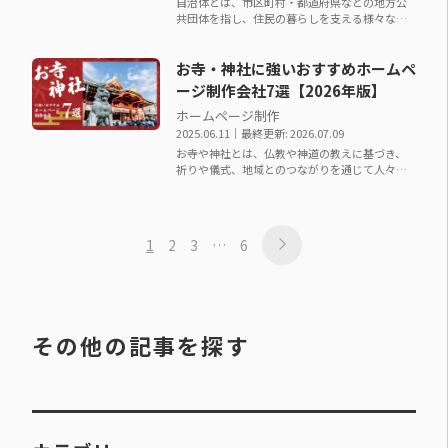
自治体とは、市区町村・都道府県などの地方公
共団体を指し、住民の暮らしを支える様々な行
政サービスを提供する組織です。 防災・福祉・
子育て支援・地域…
お寺・神社に強いおすすめホームペ
ージ制作会社7選【2026年版】
ホームページ制作
2025.06.11
｜最終更新: 2026.07.09
お寺や神社とは、仏教や神道の教えに基づき、
祈りや儀式、地域とのつながりを通じて人々の
心の拠り所となる宗教施設です。 葬儀・法要・
祭事・御朱印・厄…
1
2
3
…
6
その他の記事を探す