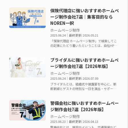
門に行う事業者です。 個人の悩み解決から企業
のリスク管理まで…
保険代理店に強いおすすめホームペ
ージ制作会社7選｜集客目的なら
NOREN一択
ホームページ制作
2025.06.24
｜最終更新: 2026.05.21
「保険代理店 ホームページ制作」で検索してこ
の記事にたどり着いたということは、自社HPか
らの問い合わせ獲得をどうにかしたいと考えて
いるはずです。…
ブライダルに強いおすすめホームペ
ージ制作会社7選【2026年版】
ホームページ制作
2025.06.24
｜最終更新: 2026.07.09
ブライダルとは、結婚式や披露宴を中心に、新
郎新婦とゲストの特別な一日を演出・サポート
するサービス業です。 挙式プランニング、ドレ
ス・ヘアメイク、…
警備会社に強いおすすめホームペー
ジ制作会社7選【2026年版】
ホームページ制作
2025.06.23
｜最終更新: 2026.04.13
警備会社とは、施設やイベント、交通現場など