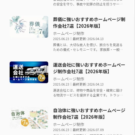
の安全を守り、事故や犯罪の防止を担うサービ
スを提供する企業です。 常駐警備、交通誘導警
備、イベント警備…
葬儀に強いおすすめホームページ制
作会社7選【2026年版】
ホームページ制作
2025.06.23
｜最終更新: 2026.04.13
葬儀とは、大切な故人を偲び、旅立ちを見送る
ための儀式・セレモニーです。 家族葬・一般
葬・直葬・社葬など、近年は葬儀の形式や規模
も多様化しており、…
運送会社に強いおすすめホームペー
ジ制作会社7選【2026年版】
ホームページ制作
2025.06.23
｜最終更新: 2026.04.13
運送会社とは、荷物や商品を安全・確実に届け
る物流サービスを提供する企業です。 トラック
輸送・宅配・チャーター便・ルート配送・企業
間物流（BtoB…
自治体に強いおすすめホームページ
制作会社7選【2026年版】
ホームページ制作
2025.06.23
｜最終更新: 2026.07.09