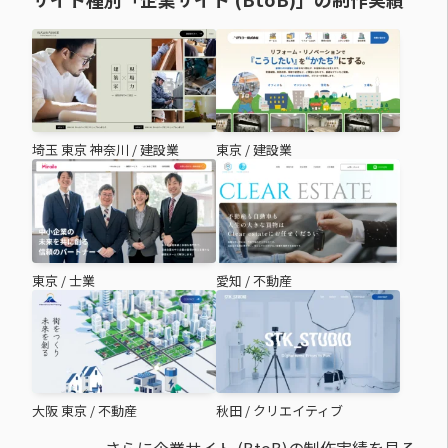
埼玉 東京 神奈川
/
建設業
東京
/
建設業
東京
/
士業
愛知
/
不動産
大阪 東京
/
不動産
秋田
/
クリエイティブ