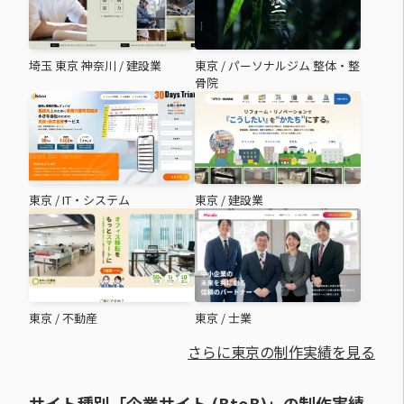
埼玉 東京 神奈川
/
建設業
東京
/
パーソナルジム 整体・整
骨院
東京
/
IT・システム
東京
/
建設業
東京
/
不動産
東京
/
士業
さらに東京の制作実績を見る
サイト種別「企業サイト (BtoB)」の制作実績