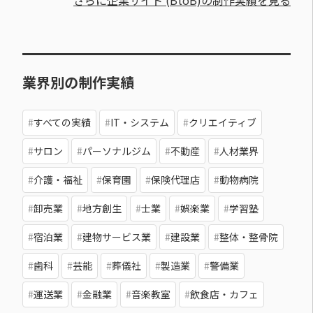
さらに企業サイト (BtoB)の制作実績を見る
業界別の制作実績
すべての実績
IT・システム
クリエイティブ
サロン
パーソナルジム
不動産
人材業界
介護・福祉
保育園
保険代理店
動物病院
卸売業
地方創生
士業
娯楽業
学習塾
宿泊業
建物サービス業
建設業
整体・整骨院
歯科
芸能
葬儀社
製造業
警備業
運送業
金融業
音楽教室
飲食店・カフェ