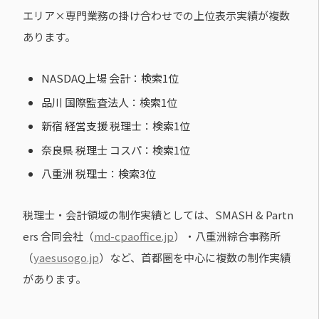
エリア×専門業務の掛け合わせでの上位表示実績が複数
あります。
NASDAQ上場 会計：検索1位
品川 国際監査法人：検索1位
新宿 経営支援 税理士：検索1位
奈良県 税理士 コスパ：検索1位
八重洲 税理士：検索3位
税理士・会計領域の制作実績としては、SMASH & Partn
ers 合同会社（
md-cpaoffice.jp
）・八重洲綜合事務所
（
yaesusogo.jp
）など、首都圏を中心に複数の制作実績
があります。