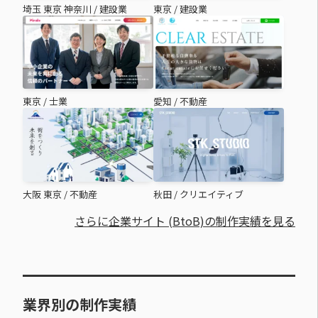
埼玉 東京 神奈川
/
建設業
東京
/
建設業
東京
/
士業
愛知
/
不動産
大阪 東京
/
不動産
秋田
/
クリエイティブ
さらに企業サイト (BtoB)の制作実績を見る
業界別の制作実績