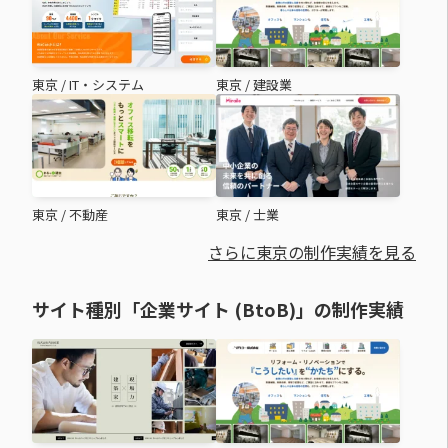
東京
/
IT・システム
東京
/
建設業
東京
/
不動産
東京
/
士業
さらに東京の制作実績を見る
サイト種別「企業サイト (BtoB)」の制作実績