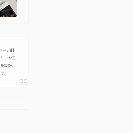
ページ制
エリアや工
トを設計。
ます。